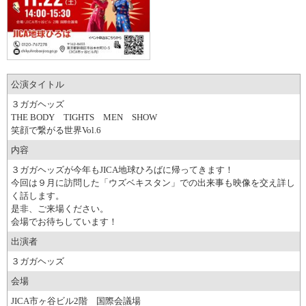
公演タイトル
３ガガヘッズ
THE BODY TIGHTS MEN SHOW
笑顔で繋がる世界Vol.6
内容
３ガガヘッズが今年もJICA地球ひろばに帰ってきます！
今回は９月に訪問した「ウズベキスタン」での出来事も映像を交え詳し
く話します。
是非、ご来場ください。
会場でお待ちしています！
出演者
３ガガヘッズ
会場
JICA市ヶ谷ビル2階 国際会議場