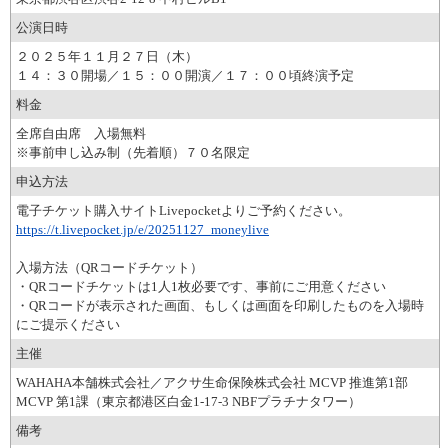
公演日時
２０２５年１１月２７日（木）
１４：３０開場／１５：００開演／１７：００頃終演予定
料金
全席自由席 入場無料
※事前申し込み制（先着順）７０名限定
申込方法
電子チケット購入サイトLivepocketよりご予約ください。
https://t.livepocket.jp/e/20251127_moneylive
入場方法（QRコードチケット）
・QRコードチケットは1人1枚必要です、事前にご用意ください
・QRコードが表示された画面、もしくは画面を印刷したものを入場時
にご提示ください
主催
WAHAHA本舗株式会社／アクサ生命保険株式会社 MCVP 推進第1部
MCVP 第1課（東京都港区白金1-17-3 NBFプラチナタワー）
備考