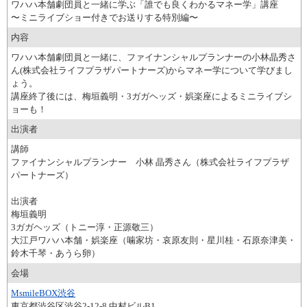
ワハハ本舗劇団員と一緒に学ぶ「誰でも良くわかるマネー学」講座
〜ミニライブショー付きでお送りする特別編〜
内容
ワハハ本舗劇団員と一緒に、ファイナンシャルプランナーの小林晶秀さ
ん(株式会社ライフプラザパートナーズ)からマネー学について学びまし
ょう。
講座終了後には、梅垣義明・3ガガヘッズ・娯楽座によるミニライブシ
ョーも！
出演者
講師
ファイナンシャルプランナー 小林 晶秀さん（株式会社ライフプラザ
パートナーズ）
出演者
梅垣義明
3ガガヘッズ（トニー淳・正源敬三）
大江戸ワハハ本舗・娯楽座（噛家坊・哀原友則・星川桂・石原奈津美・
鈴木千琴・あうら卵）
会場
MsmileBOX渋谷
東京都渋谷区渋谷2-12-8 中村ビルB1