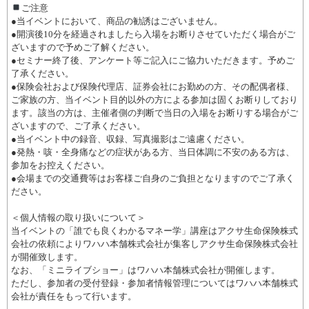
ご注意
●当イベントにおいて、商品の勧誘はございません。
●開演後10分を経過されましたら入場をお断りさせていただく場合がご
ざいますので予めご了解ください。
●セミナー終了後、アンケート等ご記入にご協力いただきます。予めご
了承ください。
●保険会社および保険代理店、証券会社にお勤めの方、その配偶者様、
ご家族の方、当イベント目的以外の方による参加は固くお断りしており
ます。該当の方は、主催者側の判断で当日の入場をお断りする場合がご
ざいますので、ご了承ください。
●当イベント中の録音、収録、写真撮影はご遠慮ください。
●発熱・咳・全身痛などの症状がある方、当日体調に不安のある方は、
参加をお控えください。
●会場までの交通費等はお客様ご自身のご負担となりますのでご了承く
ださい。
＜個人情報の取り扱いについて＞
当イベントの「誰でも良くわかるマネー学」講座はアクサ生命保険株式
会社の依頼によりワハハ本舗株式会社が集客しアクサ生命保険株式会社
が開催致します。
なお、「ミニライブショー」はワハハ本舗株式会社が開催します。
ただし、参加者の受付登録・参加者情報管理についてはワハハ本舗株式
会社が責任をもって行います。