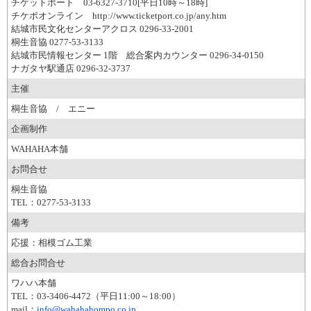
チケットポート 03-6327-3710[平日10時～18時]
チケポオンライン http://www.ticketport.co.jp/any.htm
結城市民文化センターアクロス 0296-33-2001
桐生音協 0277-53-3133
結城市民情報センター 1階 総合案内カウンター 0296-34-0150
ナガタヤ駅通店 0296-32-3737
主催
桐生音協 / エニー
企画制作
WAHAHA本舗
お問合せ
桐生音協
TEL：0277-53-3133
備考
応援：相模ゴム工業
総合お問合せ
ワハハ本舗
TEL：03-3406-4472（平日11:00～18:00）
mail：
info@wahahahompo.co.jp