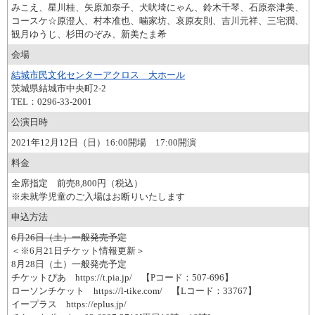
みこえ、星川桂、矢原加奈子、犬吠埼にゃん、鈴木千琴、石原奈津美、
コースケ☆原澄人、村本准也、噛家坊、哀原友則、吉川元祥、三宅潤、
観月ゆうじ、杉田のぞみ、新美たま希
会場
結城市民文化センターアクロス 大ホール
茨城県結城市中央町2-2
TEL：0296-33-2001
公演日時
2021年12月12日（日）16:00開場 17:00開演
料金
全席指定 前売8,800円（税込）
※未就学児童のご入場はお断りいたします
申込方法
6月26日（土）一般発売予定
＜※6月21日チケット情報更新＞
8月28日（土）一般発売予定
チケットぴあ https://t.pia.jp/ 【Pコード：507-696】
ローソンチケット https://l-tike.com/ 【Lコード：33767】
イープラス https://eplus.jp/