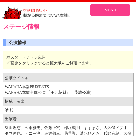
MENU
ステージ情報
公演情報
ポスター・チラシ広告
※画像をクリックすると拡大版をご覧頂けます。
公演タイトル
WAHAHA本舗PRESENTS
WAHAHA本舗全体公演 「王と花魁」（茨城公演）
構成・演出
喰 始
出演者
柴田理恵、久本雅美、佐藤正宏、梅垣義明、すずまさ、大久保ノブオ、
タマ伸也、トニー淳、正源敬三、我善導、清水ひとみ、兵頭有紀、大窪