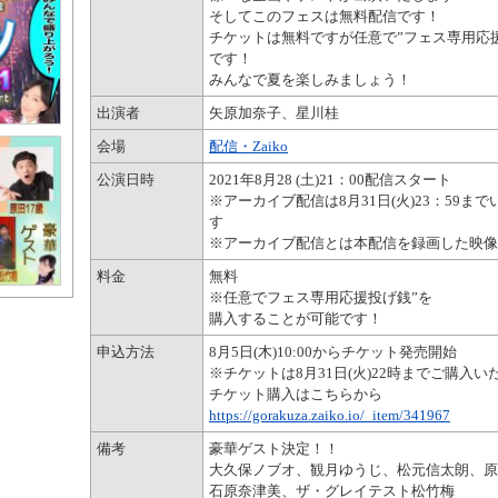
そしてこのフェスは無料配信です！
チケットは無料ですが任意で”フェス専用応
です！
みんなで夏を楽しみましょう！
出演者
矢原加奈子、星川桂
会場
配信・Zaiko
公演日時
2021年8月28 (土)21：00配信スタート
※アーカイブ配信は8月31日(火)23：59
す
※アーカイブ配信とは本配信を録画した映像
料金
無料
※任意でフェス専用応援投げ銭”を
購入することが可能です！
申込方法
8月5日(木)10:00からチケット発売開始
※チケットは8月31日(火)22時までご購入
チケット購入はこちらから
https://gorakuza.zaiko.io/_item/341967
備考
豪華ゲスト決定！！
大久保ノブオ、観月ゆうじ、松元信太朗、原
石原奈津美、ザ・グレイテスト松竹梅