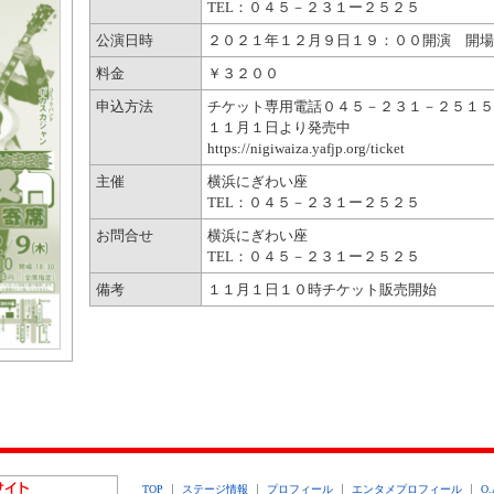
TEL：０４５－２３１ー２５２５
公演日時
２０２１年１２月９日１９：００開演 開場
料金
￥３２００
申込方法
チケット専用電話０４５－２３１－２５１
１１月１日より発売中
https://nigiwaiza.yafjp.org/ticket
主催
横浜にぎわい座
TEL：０４５－２３１ー２５２５
お問合せ
横浜にぎわい座
TEL：０４５－２３１ー２５２５
備考
１１月１日１０時チケット販売開始
TOP
ステージ情報
プロフィール
エンタメプロフィール
O