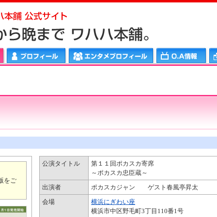
メプロフィール
ＯＡ情報
ワハハリンク
公演タイトル
第１１回ポカスカ寄席
～ポカスカ忠臣蔵～
版をご
出演者
ポカスカジャン ゲスト春風亭昇太
会場
横浜にぎわい座
横浜市中区野毛町3丁目110番1号