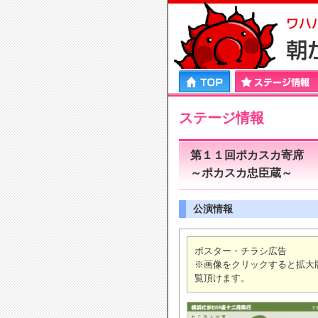
HOME
ステージ情報
プロフィール
エンタ
ステージ情報
第１１回ポカスカ寄席
～ポカスカ忠臣蔵～
公演情報
ポスター・チラシ広告
※画像をクリックすると拡大
覧頂けます。