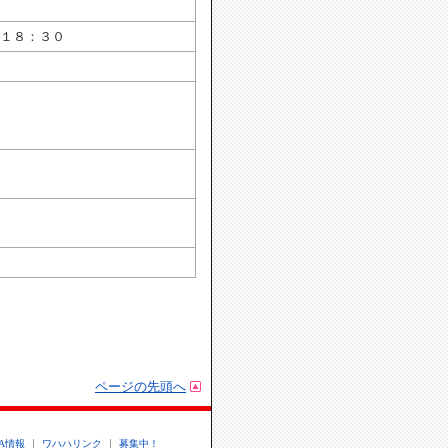
１８：３０
５
ページの先頭へ
.A情報
ワハハリンク
募集中！