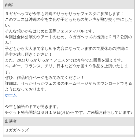
内容
３ガガヘッズが今年も沖縄のりっかりっかフェスタに参加します！
このフェスは沖縄の空を文化や子どもたちの笑い声が飛び交う空にした
い、
そんな想いからはじめた国際フェスティバルです。
今回は全体公演のツアー中のため、３ガガヘッズの出演は２日３公演の
み！
子どもから大人まで楽しめる内容になっていますので夏休みの沖縄に
是非お越し頂きください！
また、2023りっかりっか＊フェスタでは今年で21回目を迎えます。
ベルギー、フランス、チリ、日本など９か国１９作品を上演いたしま
す。
ぜひ、作品紹介ページをみてみてください！
詳細は、りっかりっかフェスタのホームページからダウンロードできる
ようになっております。
ホーム
今年も物語のドアが開きます。
チケット発売開始は６月１９日(月)からです。ご来場お待ちしています♪
出演者
３ガガヘッズ