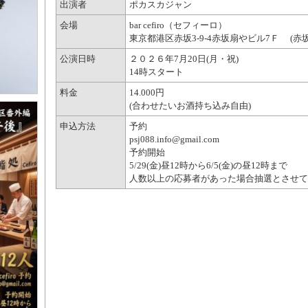
出演者
ポカスカジャン
会場
bar cefiro（セフィーロ）
東京都港区赤坂3-9-4赤坂扇やビル7Ｆ (赤
公演日時
２０２６年7月20日(月・祝)
14時スタート
料金
14.000円
(合わせたいお酒持ち込み自由)
申込方法
予約
psj088.info@gmail.com
予約開始
5/29(金)昼12時から6/5(金)の昼12時まで
人数以上の応募者があった場合抽選とさせて