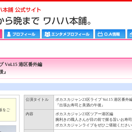
メプロフィール
ＯＡ情報
ワハハリンク
Vol.15 港区番外編
後』
公演タイトル
ポカスカジャン23区ライブ Vol.15 港区番外
『出張お寿司と美酒の午後』
版をご
内容
ポカスカジャン23区ツアー港区編
腕利きの職人さんが目の前で握る旨いお寿司
ポカスカジャンライブをぜひご堪能ください