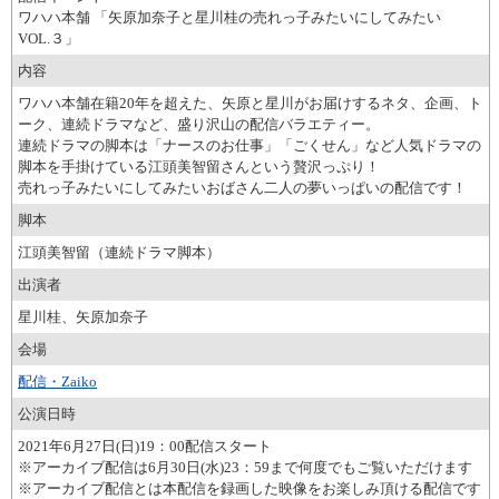
ワハハ本舗 「矢原加奈子と星川桂の売れっ子みたいにしてみたい
VOL.３」
内容
ワハハ本舗在籍20年を超えた、矢原と星川がお届けするネタ、企画、ト
ーク、連続ドラマなど、盛り沢山の配信バラエティー。
連続ドラマの脚本は「ナースのお仕事」「ごくせん」など人気ドラマの
脚本を手掛けている江頭美智留さんという贅沢っぷり！
売れっ子みたいにしてみたいおばさん二人の夢いっぱいの配信です！
脚本
江頭美智留（連続ドラマ脚本）
出演者
星川桂、矢原加奈子
会場
配信・Zaiko
公演日時
2021年6月27日(日)19：00配信スタート
※アーカイブ配信は6月30日(水)23：59まで何度でもご覧いただけます
※アーカイブ配信とは本配信を録画した映像をお楽しみ頂ける配信です