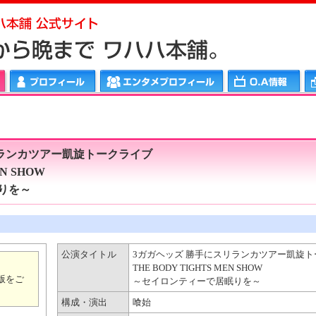
メプロフィール
ＯＡ情報
ワハハリンク
リランカツアー凱旋トークライブ
EN SHOW
りを～
公演タイトル
3ガガヘッズ 勝手にスリランカツアー凱旋
THE BODY TIGHTS MEN SHOW
版をご
～セイロンティーで居眠りを～
構成・演出
喰始