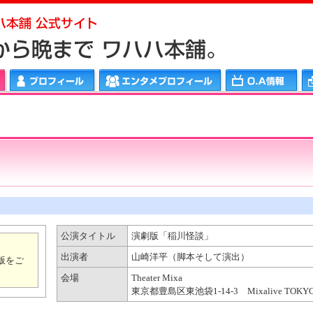
メプロフィール
ＯＡ情報
ワハハリンク
公演タイトル
演劇版「稲川怪談」
出演者
山崎洋平（脚本そして演出）
版をご
会場
Theater Mixa
東京都豊島区東池袋1-14-3 Mixalive TOKYO