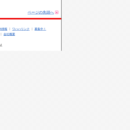
ページの先頭へ
.A情報
ワハハリンク
募集中！
会社概要
d.